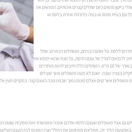
י בייקון מהווים כיום שתלים קצרים איכותיים, המהווים את
 עם בעיית סינוס או בעיה כירורגית אחרת בלסת או
חדרים ללסת. על אותם הברגים, מושתלים הכתרים. שתל
חייב להתאים לגודל של עצם הלסת, על מנת שהוא יממש את
מטרתו בצורה הטובה ביותר. השתלים הסטנדרטיים הם באורך של 10 מ”מ. השתלים הללו חייבים להיות מוחדרים
זאת בכדי שהשתל ייקלט בצורה טובה. ישנם לא מעט מטופלים אשר סובלים
 מטופלים אשר קיים אצלם סינוס נמוך שבגינו גובה העצם קצר. במקרים מעין א
ים גם אצל מטופלים שעצם הלסת שלהם איננה מאפשרת זאת מסיבות שונות הוא ב
באמצעות הליך זה, ממלאים ומחזקים את החלל שבין הסינוס לבין העצם העליונ