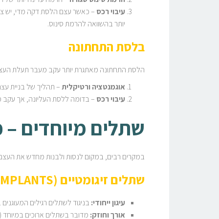
עיבוי רכס
– כאשר עצם הלסת דקה מדי, יש צורך
יותר בהשוואה להרמת סינוס.
בלסת התחתונה
הלסת התחתונה מאתגרת יותר עקב מעבר תעלת העצ
אוגמנטציה ורטיקלית
– תהליך של בניית עצם לג
עיבוי רכס
– בדומה ללסת העליונה, אך עקב מגב
שתלים מיוחדים – פ
במקרים רבים, במקום לנסות ולבנות מחדש את העצם,
שתלים זיגומטיים (ZYGOMATIC IMPLANTS) – בלסת העליונה
עיגון ייחודי:
בניגוד לשתלים רגילים המעוגנים ב
אורך וחוזק:
מדובר בשתלים ארוכים במיוחד (35–60 מ”מ), המקבלים יציבות מעצם לחי חזקה וקשה יותר.