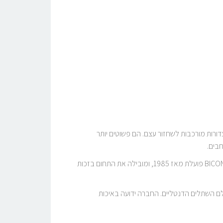
דורות מורכבות לשחזור עצם. הם פשוטים יותר
חבים.
בקרב השתלים הקצרים הקיימים בעולם, שתלי Bicon הם בעלי הניסיון הקליני הארוך ביותר – למעלה מ־40 שנה. החברה האמריקאית BICON פועלת מאז 1985, ומובילה את התחום בזכות
 עולם השתלים הדנטליים. החברה ידועה באיכות