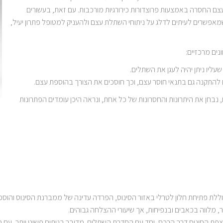
ם החסרה באמצעות פרוצדורות כירורגיות מורכבות. עם זאת, בעשורים
 שמאפשרים לעיתים לדלג על ניתוחי השתלת עצם ולהעניק למטופל פתרון יעיל,
נים מרכזיים:
ליו ניתן יהיה לעגן את השתלים.
להתקנה גם בתנאי חוסר עצם, וכך חוסכים את הצורך בהוספת עצם.
נבחן את היתרונות והחסרונות של כל אחת, ונראה היכן עומדים הפתרונות
לת פתיחת חלון לטרלי באזור הסינוס, הפרדה עדינה של ממברנת הסינוס והוספת
צפת הסינוס דרך הרכס, יחד עם החדרת השתלים. מדובר בניתוח פשוט יותר, עם 