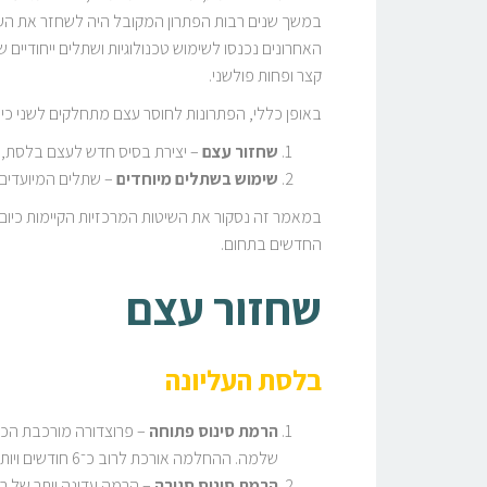
במשך שנים רבות הפתרון המקובל היה לשחזר את העצ
האחרונים נכנסו לשימוש טכנולוגיות ושתלים ייחודיים
קצר ופחות פולשני.
באופן כללי, הפתרונות לחוסר עצם מתחלקים לשני כיוו
שחזור עצם
– יצירת בסיס חדש לעצם בלסת, שע
שימוש בשתלים מיוחדים
– שתלים המיועדים 
במאמר זה נסקור את השיטות המרכזיות הקיימות כיום, 
החדשים בתחום.
שחזור עצם
בלסת העליונה
הרמת סינוס פתוחה
– פרוצדורה מורכבת הכול
שלמה. ההחלמה אורכת לרוב כ־6 חודשים ויותר, מלווה בכאבים ובנפיחות, אך שיעורי ההצלחה גבוהים.
הרמת סינוס סגורה
– הרמה עדינה יותר של ר