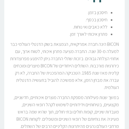
חיסכון בזמן.
חיסכון בכסף.
ללא כאבים ואי נוחות.
פתרון איכותי לאורך זמן.
BICON הינה חברה אמריקאית, הנמצאת בשוק הדנטלי העולמי כבר
למעלה מ-30 שנה. החברה מציעה פתרון איכותי, לטווח ארוך, עם
אחוזי הצלחה גבוהים. בזכות שתלי החברה ניתן להימנע מפרוצדורות
כירורגיות מורכבות. השתלים הייחודיים של BICON מיוצרים ומוכחים
קלינית מאז שנת 1985. הטכניקה המהפכנית של החברה, לא רק
עברה את מבחן הזמן, אלא ממשיכה להוביל בתעשייה הדנטלית
העולמית.
במשך שנות פעילותה מספקת החברה מוצרים איכותיים, חדשניים,
מקצועיים, בטיחותיים וידידותיים לשימוש לקהל רופאי השיניים,
מעבדות שיניים, קופות חולים ובתי חולים, תוך שהיא שמה בראש
מעייניה את נוחיותם של רופאי השיניים ומטופלים. לקוחות BICON
מרחבי העולם נהנים מהיתרונות הקליניים הרבים של השתלים.