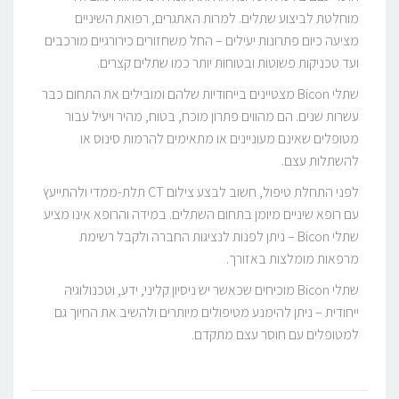
מוחלטת לביצוע שתלים. למרות האתגרים, רפואת השיניים
מציעה כיום פתרונות יעילים – החל משחזורים כירורגיים מורכבים
ועד טכניקות פשוטות ובטוחות יותר כמו שתלים קצרים.
שתלי Bicon מצטיינים בייחודיות שלהם ומובילים את התחום כבר
עשרות שנים. הם מהווים פתרון מוכח, בטוח, מהיר ויעיל עבור
מטופלים שאינם מעוניינים או מתאימים להרמות סינוס או
להשתלות עצם.
לפני התחלת טיפול, חשוב לבצע צילום CT תלת-ממדי ולהתייעץ
עם רופא שיניים מיומן בתחום השתלים. במידה והרופא אינו מציע
שתלי Bicon – ניתן לפנות לנציגות החברה ולקבל רשימת
מרפאות מומלצות באזורך.
שתלי Bicon מוכיחים שכאשר יש ניסיון קליני, ידע, וטכנולוגיה
ייחודית – ניתן להימנע מטיפולים מיותרים ולהשיב את החיוך גם
למטופלים עם חוסר עצם מתקדם.