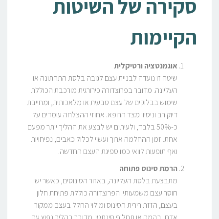
סקירה של השיטות
הקיימות
אוגמנטציה ורטיקלית
שיטה זו נועדה לבניית עצם לגובה בלסת התחתונה או
העליונה. מדובר בפרוצדורה כירורגית מורכבת הכוללת
שימוש בבלוקים של עצם טבעית או מלאכותית, ומחייבת
דיוק רב וניסיון מצד הרופא. אחוזי ההצלחה עומדים על
כ-50% בלבד, ולעיתים יש לבצע את ההליך יותר מפעם
אחת. זמן ההחלמה ארוך ועשוי לכלול כאבים, נפיחויות
ואף תופעות לוואי כמו ספיגת העצם החדשה.
הרמת סינוס פתוחה
מתבצעת בלסת העליונה, באזור הסינוסים, כאשר יש
חוסר עצם משמעותי. הפרוצדורה כוללת פתיחת חלון
בעצם, הזזת רירית הסינוס ומילוי החלל בעצם ממקור
אדם, בהמה או תחליף סינתטי. מדובר בהליך נפוץ עם