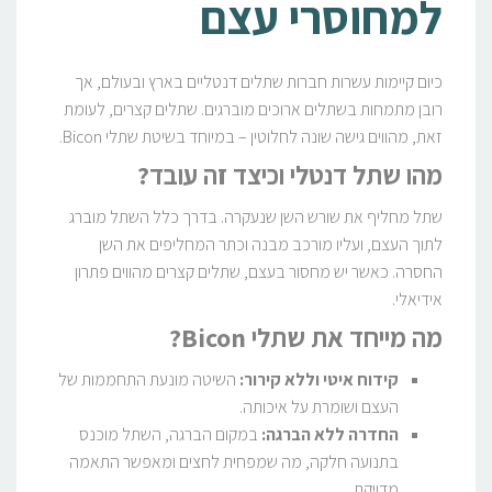
למחוסרי עצם
כיום קיימות עשרות חברות שתלים דנטליים בארץ ובעולם, אך
רובן מתמחות בשתלים ארוכים מוברגים. שתלים קצרים, לעומת
זאת, מהווים גישה שונה לחלוטין – במיוחד בשיטת שתלי Bicon.
מהו שתל דנטלי וכיצד זה עובד?
שתל מחליף את שורש השן שנעקרה. בדרך כלל השתל מוברג
לתוך העצם, ועליו מורכב מבנה וכתר המחליפים את השן
החסרה. כאשר יש מחסור בעצם, שתלים קצרים מהווים פתרון
אידיאלי.
מה מייחד את שתלי Bicon?
קידוח איטי וללא קירור:
השיטה מונעת התחממות של
העצם ושומרת על איכותה.
החדרה ללא הברגה:
במקום הברגה, השתל מוכנס
בתנועה חלקה, מה שמפחית לחצים ומאפשר התאמה
מדויקת.