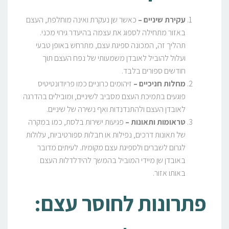
עקירת שיניים –
כאשר שן נעקרת ואינה מוחלפת, העצם
באזור מתחילה לספוג את עצמה בהיעדר גירוי מכני.
תהליך זה, המכונה ספיגת עצם, מתרחש באופן טבעי
ועלול להוביל לאובדן משמעותי של נפח העצם תוך
חודשים ספורים בלבד.
מחלות חניכיים
–
זיהומים כרוניים כמו פריודונטיטיס
פוגעים בתמיכת העצם מסביב לשיניים, ומובילים בהדרגה
לאובדן העצם ולהתנדנדות ואף נשירה של שיניים.
טראומות ותאונות
–
פגיעות ישירות בלסת, כמו במקרה
של תאונות דרכים, נפילות או חבלות ספורטיביות, עלולות
לגרום לשברים ולספיגת עצם מקומית. לעיתים מדובר
באובדן שן מיידי המוביל בהמשך להידלדלות העצם
באותו אזור.
פתרונות לחוסר עצם: