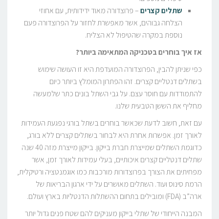
שתלים קצרים
– פרוצדורה מאוד ידידותית, עם אחוזי
הצלחה גבוהים, אשר מאפשרת לחזור על הפרוצדורה פעם
נוספת במקרה שהטיפול לא הצליח.
אז איך בוחרים בטכניקה המתאימה ביותר?
כפי שניתן להבין, הפרוצדורה המועדפת היא זו העושה שימוש
בשתלים דנטליים קצרים. זהו הפתרון המומלץ ביותר כיום
להתמודדות עם חוסר עצם. על גבי השתל בונים כתר שלמעשה
מחליף את הששן הטבעית שלנו.
עם זאת, חשוב לדעת שכאשר בוחרים בשתל בורגי נפגעת העמידות
לאורך זמן. אפשרות אחרת היא לבחור בשתלים קצרים ללא בורג,
כדוגמת השתלים שמייצרת חברת בייקון. בייקון מייצרת מזה 40 שנה
שתלים דנטליים קצרים איכותיים, בעלי עמידות לאורך זמן, אשר
מפחיתים את הצורך בפרוצדורות מורכבות כמו אוגמנטציה ורטיקלית,
הרמת סינוס ועוד. השתלים מאושרים על ידי ארגון הבריאות של
ארה”ב (FDA) ומובילים בתחום ההשתלות הדנטליות בארץ ועולם.
המבנה הייחודי של שתלי בייקון מעניקים להם שטח פנים גדול יותר