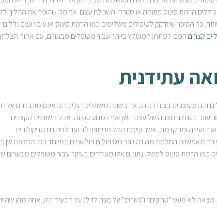
4 אחוזים מהטיפולים, הכוללים הרמת סינוס פתוחה או סגורה והשתלת עצם. אך מה שהופך את ההליך ל
ותר, כך הסיכוי שיזדקק לטיפולים משלימים כמו הרמת סינוס או עיבוי עצם גדלים
יים קצרים
הפכו לפתרון המומלץ ביותר עבור מטופלים מבוגרים, עם אחוזי הצלחה
אה עתידנית
ם והם מעוצבים בצורת בורג, אך בשונה משתלים רגלים הם אינם מתברגים אל תו
ר עוזר בשימור מצבה של עצם השן ואף למנוע ספיגה. אבל השתלים הקצרים
 זעירה ומתקדמת, אשר קיימת החל מניתוחי לב ועד לניתוחים גניקולוגיים
עירה מאפשרת החלמה מהירה יותר מטיפולים פולשניים במיוחד כמו החלפת שן בש
 כמו הרמת סינוס למשל. נתונים אלו מעודדים בעיקר עבור מטופלים מבוגרים ש
מצאה לא מעט ”טריקים” ו”גשרים” על מנת לדלג על הבעיה הזו, אחת מהן שהיי