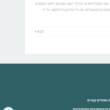
יב את השתל החדש. ההליך השני שנחשב ליותר מתקדם
א אוגמנטציות אשר אמורה לשקם עצם שנפגעה, אך גם היא מצריכה פעולה פולשנית אל אזור השן הפגועה ונמצאה יעילה בפחות מ53 אחוז מהמטופלים. את כל אלו תוכלו לחסוך על ידי
הבא »
ת ושתלים קצרים
רים והפתרונות המתקדמים