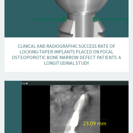
CLINICAL AND RADIOGRAPHIC SUCCESS RATE OF
LOCKING-TAPER IMPLANTS PLACED ON FOCAL
OSTEOPOROTIC BONE MARROW DEFECT PATIENTS. A
LONGITUDINAL STUDY