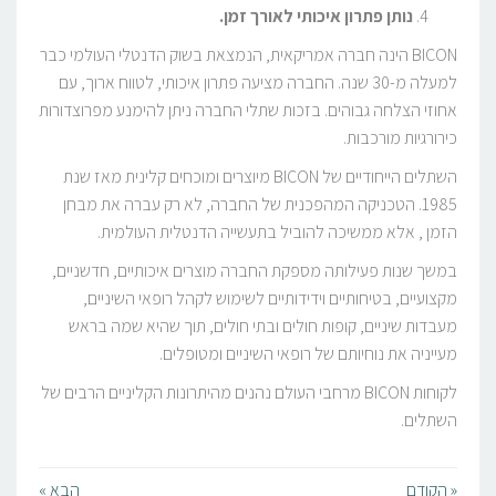
נותן פתרון איכותי לאורך זמן
.
BICON הינה חברה אמריקאית, הנמצאת בשוק הדנטלי העולמי כבר
למעלה מ-30 שנה. החברה מציעה פתרון איכותי, לטווח ארוך, עם
אחוזי הצלחה גבוהים. בזכות שתלי החברה ניתן להימנע מפרוצדורות
כירורגיות מורכבות.
השתלים הייחודיים של BICON מיוצרים ומוכחים קלינית מאז שנת
1985. הטכניקה המהפכנית של החברה, לא רק עברה את מבחן
הזמן , אלא ממשיכה להוביל בתעשייה הדנטלית העולמית.
במשך שנות פעילותה מספקת החברה מוצרים איכותיים, חדשניים,
מקצועיים, בטיחותיים וידידותיים לשימוש לקהל רופאי השיניים,
מעבדות שיניים, קופות חולים ובתי חולים, תוך שהיא שמה בראש
מעייניה את נוחיותם של רופאי השיניים ומטופלים.
לקוחות BICON מרחבי העולם נהנים מהיתרונות הקליניים הרבים של
השתלים.
« הקודם
הבא »