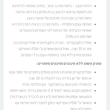
הזזת העצב – ניתוח מורכב מאד , מחייב מומחה לכירורגית
פה ולסתות עדיפות לביצוע בבית חולים בהרדמה מלאה .
ניתוח מורכב עם הרבה סיכונים של פגיעה בעצב.
תופסת עצם ורטיקלית – ניתוח מורכב הבעיה המרכזית היא
שאחוזי ההצלחה של הניתוח לפי הספרים והמאמרים
שפרסמו הינו 53%.
שתלי בייקון קצרים – חברת בייקון מייצרת שתלי קצרים כבר
יותר מ 35 שנה , שתלים שמאושרים ע”י FDA האמריקני
ונותנים פתרון ללא צורך בתוספת עצם בכל המקרים.
פתרון פשוט ללא סיבוכים וסיכונים מיותרים
:
שתלים קצרים שהוכחו כפתרון מושלם במקרים של חוסר עצם
או חוסר של שן בודדת כבר למעלה מ-30 שנה.
ההשתלה מתבצעת בניתוח קצר. זמן החלמה מהיר.
השיקום הקבוע נעשה לאחר 3-4 חודשים בהליך פשוט יחסית
והתוצאות אסתטיות מושלמות (לא ניתן להבדיל בין שן לכתר).
מאושר ע”י FDA האמריקאי כתקן למוצר רפואי ואיכותי עם
ניסיון קליני עשיר.