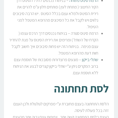
הרמת סינוס פתוחה
– בניתוח נכנסים לחלל הסינוס דרך
הקיר החיצוני ( מתחת לעין ) פותחים חלון ע”מ להרים את
רירית הסינוס ולמלא עצם בכלל הסינוס . יש הרבה סיבוכים
נלווים ויש לקבל את כל הסיכונים מהרופא המטפל לפני
הטיפול.
הרמת סינוס סגורה – בניתוח נכנסים דרך הרכס עצמו (
הקדח של השתל ) ומרימים את רירית הסינוס על מנת להחדיר
עצם פנימה . בניתוח הזה יש פחות סיבוכים איך חשוב לקבל
חוות דעת מהרופא המטפל.
שתלי בייקון
– מונעים פרוצדורות מסובכות של תוספת עצם
ברוב המקרים ניתן ע”י שתלי בייקון קצרים לבצע את הניתוח
ללא תוספת עצם.
לסת תחתונה
הלסת התחתונה בעצם מחוברת ע”י מפרקים לגולגולת ולכן העצם
זזה בכל פעולת לעיסה.
העצם בלסת התחתונה קשה יותר , צפיפות עצם גבוה יותר מהעצם