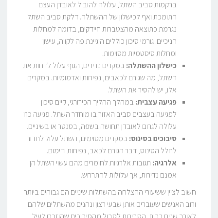
ברקמות סביב השתל, עלולה להוביל לאובדן העצם
התומכת ואף לכישלון של ההשתלה. דלקת סביב השתל
נגרמת כתוצאה מהצטברות חיידקים, בדומה למחלות
חניכיים. גורמי סיכון כוללים היגיינת פה לקויה, עישון
ומחלות סיסטמיות מסוימות.
כישלון ההשתלה:
במקרים נדירים, הגוף עלול לדחות את
השתל, מה שגורם לכאבים, נפיחות ואדמומיות. במקרים
אלו, יש להסיר את השתל.
פגיעה עצבית:
במהלך ההליך הכירורגי, קיים סיכון
לפגיעה בעצבים סביב האזור בו מוחדר השתל. פגיעה כזו
עלולה לגרום לאובדן תחושה בשפה, בסנטר או בשיניים.
סיבוכים בסינוס:
במקרים מסוימים, השתל עלול לחדור
לחלל הסינוס, דבר הגורם לכאב, נפיחות ודימום.
אלרגיה:
תגובות אלרגיות לחומרים מהם עשוי השתל הן
אמנם נדירות, אך עלולות להתרחש.
חשוב לציין ששיעורי ההצלחה בהשתלות שיניים הם גבוהים ביותר
ורוב האנשים שעוברים אותן שבעי רצון ונהנים מהשתלים שלהם
לאורך שנים רבות. הסבירות לסבול מהסיבוכים שהוזכרו לעיל