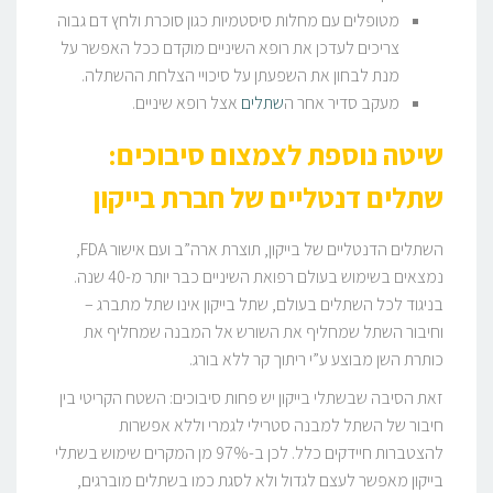
מטופלים עם מחלות סיסטמיות כגון סוכרת ולחץ דם גבוה
צריכים לעדכן את רופא השיניים מוקדם ככל האפשר על
מנת לבחון את השפעתן על סיכויי הצלחת ההשתלה.
מעקב סדיר אחר ה
שתלים
אצל רופא שיניים.
שיטה נוספת לצמצום סיבוכים:
שתלים דנטליים של חברת בייקון
השתלים הדנטליים של בייקון, תוצרת ארה”ב ועם אישור FDA,
נמצאים בשימוש בעולם רפואת השיניים כבר יותר מ-40 שנה.
בניגוד לכל השתלים בעולם, שתל בייקון אינו שתל מתברג –
וחיבור השתל שמחליף את השורש אל המבנה שמחליף את
כותרת השן מבוצע ע”י ריתוך קר ללא בורג.
זאת הסיבה שבשתלי בייקון יש פחות סיבוכים: השטח הקריטי בין
חיבור של השתל למבנה סטרילי לגמרי וללא אפשרות
להצטברות חיידקים כלל. לכן ב-97% מן המקרים שימוש בשתלי
בייקון מאפשר לעצם לגדול ולא לסגת כמו בשתלים מוברגים,