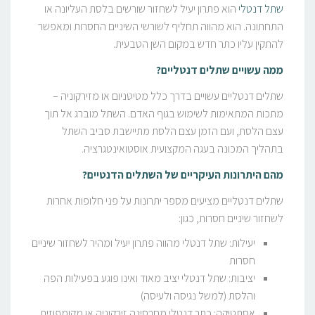
שתל דנטלי
הוא פתרון יעיל לשחזור שורשים בלסת העליונה או
התחתונה. הוא מהווה תחליף לשורשי השיניים החסרות ומאפשר
להתקין עליו כתר חדש במקום השן הטבעית.
ממה עשויים שתלים דנטליים?
שתלים דנטליים עשויים בדרך כלל מטיטניום או מזירקוניה –
מתכות המתאימות לשימוש בגוף האדם. השתל מוברג אל תוך
עצם הלסת, ועם הזמן עצם הלסת מתיישבת סביב השתל
בתהליך המכונה בעגה המקצועית אוסטואינטגרציה.
מהם היתרונות העיקריים של השתלים הדנטיים?
שתלים דנטליים מציעים מספר יתרונות על פני חלופות אחרות
לשחזור שיניים חסרות, כגון:
יעילות: שתל דנטלי מהווה פתרון יעיל ומהיר לשחזור שיניים
חסרות
יציבות: שתל דנטלי יציב מאוד ואינו פוגע בפעילות הפה
והלסת (למשל נגיסה ולעיסה)
אסתטיקה: כתר דנטלי מחרסינה זירקוניה או מקומפוזית