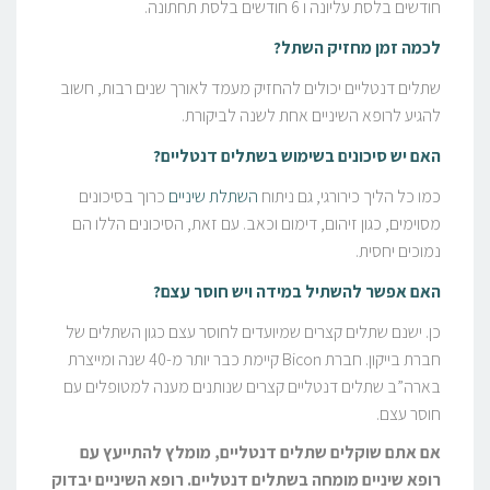
חודשים בלסת עליונה ו 6 חודשים בלסת תחתונה.
לכמה זמן מחזיק השתל?
שתלים דנטליים יכולים להחזיק מעמד לאורך שנים רבות, חשוב
להגיע לרופא השיניים אחת לשנה לביקורת.
האם יש סיכונים בשימוש בשתלים דנטליים?
כמו כל הליך כירורגי, גם ניתוח
השתלת שיניים
כרוך בסיכונים
מסוימים, כגון זיהום, דימום וכאב. עם זאת, הסיכונים הללו הם
נמוכים יחסית.
האם אפשר להשתיל במידה ויש חוסר עצם?
כן. ישנם שתלים קצרים שמיועדים לחוסר עצם כגון השתלים של
חברת בייקון. חברת Bicon קיימת כבר יותר מ-40 שנה ומייצרת
בארה”ב שתלים דנטליים קצרים שנותנים מענה למטופלים עם
חוסר עצם.
אם אתם שוקלים שתלים דנטליים, מומלץ להתייעץ עם
רופא שיניים מומחה בשתלים דנטליים. רופא השיניים יבדוק