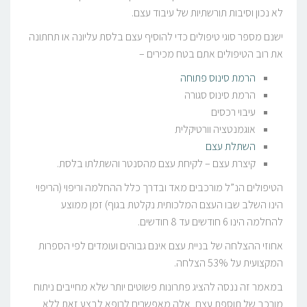
לא נכון וסיבות תורשתיות של עיבוד עצם.
ישנם מספר סוגי טיפולים כדי להוסיף עצם בלסת עליונה או תחתונה
את רוב הטיפולים אתם בטח מכירים –
הרמת סינוס פתוחה
הרמת סינוס סגורה
עיבוי רכסים
אוגמנטציה וורטיקלית
השתלת עצם
קיצרת עצם – לקיחת עצם מהסנטר והשתלתו בלסת.
הטיפולים הנ”ל מורכבים מאד ובדרך כלל ההחלמה וריפוי (הריפוי
הינו השלב שבו העצם המלכותית נקלטת בגוף) זמן ממוצע
להחלמה הינו 6 חודשים עד 8 חודשים.
אחוזי ההצלחה של בניית עצם אינם גבוהים ועומדים לפי הספרות
המקצועית על 53% הצלחה.
במאמר זה ננסה להציג פתרונות פשוטים יותר שלא מחייבים ניתוח
מורכב של תוספת עצם, אלה מאפשרים לרופא לבצע זאת ללא